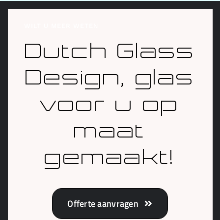
windvrij wanneer nodig.
WILT U MEER WETEN
Jasper
Dutch Glass
Design, glas
voor u op
maat
gemaakt!
Offerte aanvragen